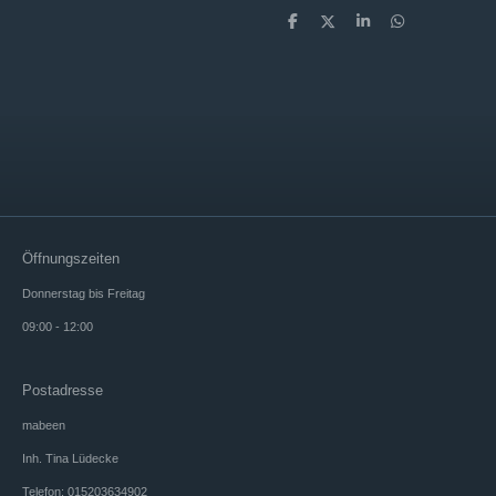
T
T
T
T
e
e
e
e
i
i
i
i
l
l
l
l
e
e
e
e
n
n
n
n
Öffnungszeiten
Donnerstag bis Freitag
09:00 - 12:00
Postadresse
mabeen
Inh. Tina Lüdecke
Telefon: 015203634902