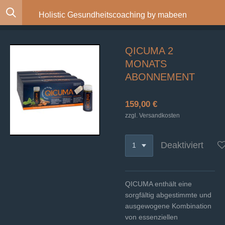
Zum
Holistic Gesundheitscoaching by mabeen
Hauptinhalt
springen
QICUMA 2
MONATS
ABONNEMENT
159,00 €
zzgl. Versandkosten
Deaktiviert
QICUMA enthält eine
sorgfältig abgestimmte und
ausgewogene Kombination
von essenziellen