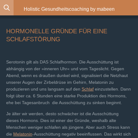
Zum
Holistic Gesundheitscoaching by mabeen
Hauptinhalt
springen
HORMONELLE GRÜNDE FÜR EINE
SCHLAFSTÖRUNG
Serotonin gilt als DAS Schlafhormon. Die Ausschüttung ist
abhängig von der »inneren Uhr« und vom Tageslicht. Gegen
Abend, wenn es draußen dunkel wird, signalisiert die Netzhaut
unserer Augen der Zirbeldrüse im Gehirn, Melatonin zu
produzieren und uns langsam auf den
Schlaf
einzustellen. Dann
folgt über ca. 6 Stunden eine starke Produktion des Hormons,
ehe bei Tagesanbruch die Ausschüttung zu sinken beginnt.
Je älter wir werden, desto schwächer ist die Ausschüttung
dieses Hormons. Dies ist einer der Gründe, weshalb alte
Menschen weniger schlafen als jüngere. Aber auch Stress kann
die
Melatonin
-Ausschüttung negativ beeinflussen. Das wirkt sich