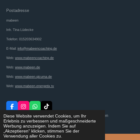
Postadresse
mabeen
Inh. Tina Lüdecke
Telefon: 015203634902
E-Mail:
info@mabeencoaching.de
Web:
www.mabeencoaching.de
Web:
www.mabeen.de
Web:
www.mabeen.qicuma.de
Web:
www.mabeen.energetix.tv
F
I
W
T
a
n
h
i
© 2024 - 2026 Holistic Gesundheitscoaching by mabeen
Diese Website verwendet Cookies, um Ihr
c
s
a
k
Erlebnis zu verbessern und maßgeschneiderte
Mit Unterstützung von
Webador
e
t
t
T
Werbung anzuzeigen. Indem Sie auf
b
a
s
o
„Akzeptieren“ klicken, stimmen Sie der
o
g
A
k
Verwendung aller Cookies zu.
o
r
p